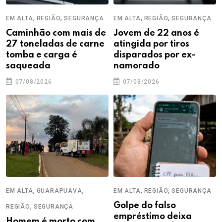
,
,
,
,
EM ALTA
REGIÃO
SEGURANÇA
EM ALTA
REGIÃO
SEGURANÇA
Caminhão com mais de
Jovem de 22 anos é
27 toneladas de carne
atingida por tiros
tomba e carga é
disparados por ex-
saqueada
namorado
07/08/2026
07/08/2026
,
,
,
,
EM ALTA
GUARAPUAVA
EM ALTA
REGIÃO
SEGURANÇA
,
Golpe do falso
REGIÃO
SEGURANÇA
empréstimo deixa
Homem é morto com