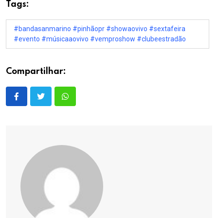
Tags:
#bandasanmarino #pinhãopr #showaovivo #sextafeira
#evento #músicaaovivo #vemproshow #clubeestradão
Compartilhar: