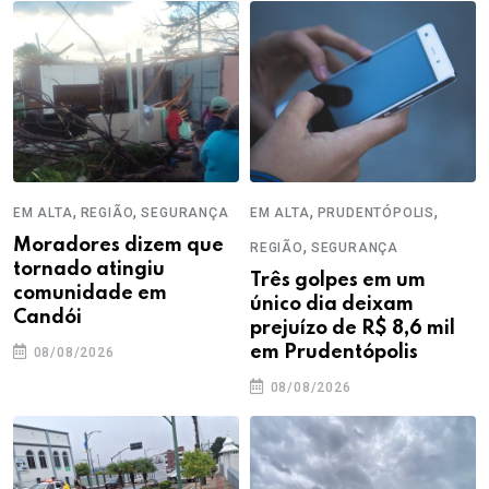
,
,
,
,
EM ALTA
REGIÃO
SEGURANÇA
EM ALTA
PRUDENTÓPOLIS
Moradores dizem que
,
REGIÃO
SEGURANÇA
tornado atingiu
Três golpes em um
comunidade em
único dia deixam
Candói
prejuízo de R$ 8,6 mil
em Prudentópolis
08/08/2026
08/08/2026