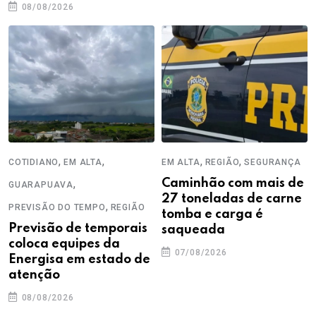
08/08/2026
,
,
,
,
COTIDIANO
EM ALTA
EM ALTA
REGIÃO
SEGURANÇA
,
Caminhão com mais de
GUARAPUAVA
27 toneladas de carne
,
PREVISÃO DO TEMPO
REGIÃO
tomba e carga é
Previsão de temporais
saqueada
coloca equipes da
07/08/2026
Energisa em estado de
atenção
08/08/2026