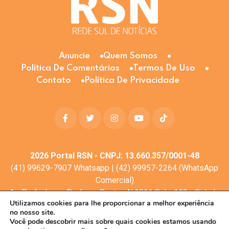
Anuncie
Quem Somos
Política De Comentários
Termos De Uso
Contato
Política De Privacidade
2026
Portal RSN - CNPJ: 13.660.357/0001-48
(41) 99629-7907 Whatsapp | (42) 99957-2264 (WhatsApp
Comercial)
Av. Profa. Laura Pacheco Bastos N:1011 Sala: 112 - Cidade
Utilizamos cookies para lhe proporcionar a melhor experiência
dos Lagos, Guarapuava - PR, 85053-525
no nosso site.
© Todos os direitos reservados
Você pode descobrir mais sobre quais cookies estamos usando