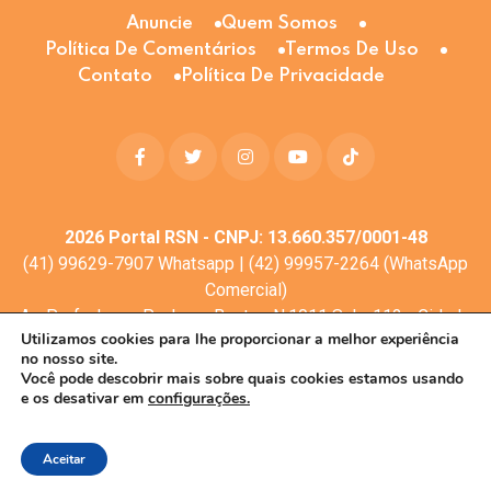
Anuncie
Quem Somos
Política De Comentários
Termos De Uso
Contato
Política De Privacidade
2026
Portal RSN - CNPJ: 13.660.357/0001-48
(41) 99629-7907 Whatsapp | (42) 99957-2264 (WhatsApp
Comercial)
Av. Profa. Laura Pacheco Bastos N:1011 Sala: 112 - Cidade
Utilizamos cookies para lhe proporcionar a melhor experiência
dos Lagos, Guarapuava - PR, 85053-525
no nosso site.
© Todos os direitos reservados
Você pode descobrir mais sobre quais cookies estamos usando
e os desativar em
configurações.
Desenvolvimento web:
Mova Digital
Aceitar