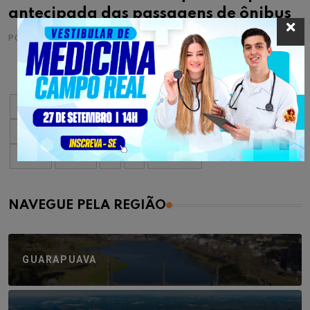
antecipada das passagens de ônibus
POR
CRISTINA ESTECHE
08/06/2009
« Primeiro
«
...
10
20
30
...
2.107
2.108
2.109
2.110
2.111
...
2.120
2.130
2.140
...
»
Último »
NAVEGUE PELA REGIÃO
GUARAPUAVA