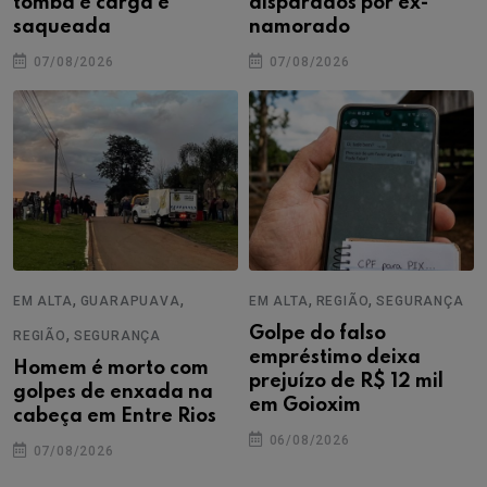
tomba e carga é
disparados por ex-
saqueada
namorado
07/08/2026
07/08/2026
,
,
,
,
EM ALTA
GUARAPUAVA
EM ALTA
REGIÃO
SEGURANÇA
,
Golpe do falso
REGIÃO
SEGURANÇA
empréstimo deixa
Homem é morto com
prejuízo de R$ 12 mil
golpes de enxada na
em Goioxim
cabeça em Entre Rios
06/08/2026
07/08/2026