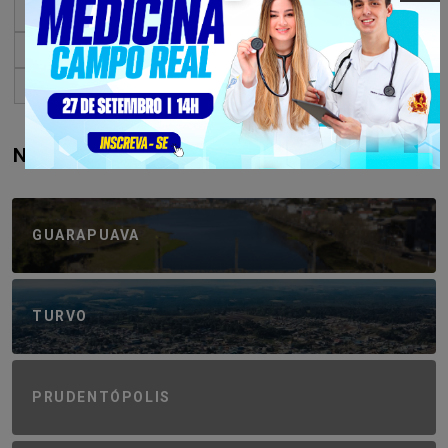
« Primeiro
«
...
10
20
30
...
2.118
2.119
2.120
2.121
2.122
...
2.130
2.140
2.150
...
»
Último »
NAVEGUE PELA REGIÃO
GUARAPUAVA
TURVO
PRUDENTÓPOLIS