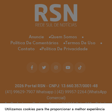
Anuncie
Quem Somos
Política De Comentários
Termos De Uso
Contato
Política De Privacidade
2026
Portal RSN - CNPJ: 13.660.357/0001-48
(41) 99629-7907 Whatsapp | (42) 99957-2264 (WhatsApp
Comercial)
Av. Profa. Laura Pacheco Bastos N:1011 Sala: 112 - Cidade
Utilizamos cookies para lhe proporcionar a melhor experiência
dos Lagos, Guarapuava - PR, 85053-525