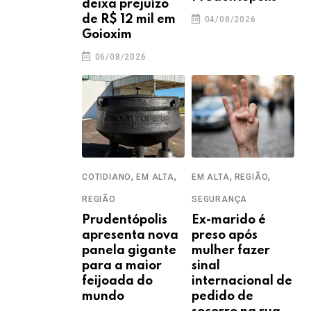
deixa prejuízo
de R$ 12 mil em
04/08/2026
Goioxim
06/08/2026
,
,
,
,
COTIDIANO
EM ALTA
EM ALTA
REGIÃO
REGIÃO
SEGURANÇA
Prudentópolis
Ex-marido é
apresenta nova
preso após
panela gigante
mulher fazer
para a maior
sinal
feijoada do
internacional de
mundo
pedido de