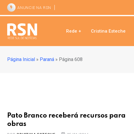
ANUNCIE NA RSN
Rede +
Cristina Esteche
Página Inicial
»
Paraná
»
Página 608
Pato Branco receberá recursos para
obras