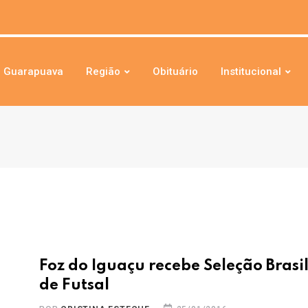
Guarapuava
Região
Obituário
Institucional
Foz do Iguaçu recebe Seleção Brasi
de Futsal