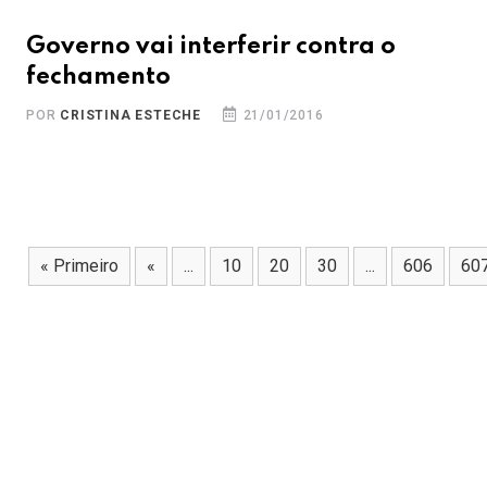
Governo vai interferir contra o
fechamento
POR
CRISTINA ESTECHE
21/01/2016
« Primeiro
«
...
10
20
30
...
606
60