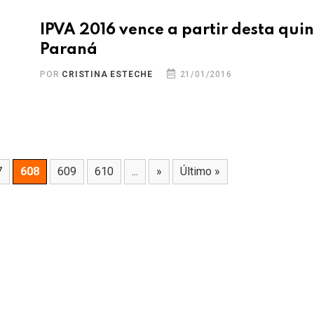
IPVA 2016 vence a partir desta qui
Paraná
POR
CRISTINA ESTECHE
21/01/2016
7
608
609
610
...
»
Último »