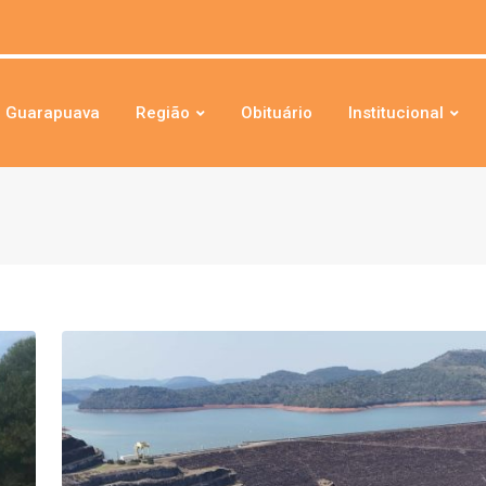
Guarapuava
Região
Obituário
Institucional