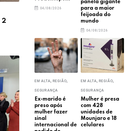
panela gigante
para a maior
04/08/2026
feijoada do
 2
mundo
04/08/2026
,
,
,
,
EM ALTA
REGIÃO
EM ALTA
REGIÃO
SEGURANÇA
SEGURANÇA
Ex-marido é
Mulher é presa
preso após
com 428
mulher fazer
unidades de
sinal
Mounjaro e 18
internacional de
celulares