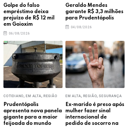
Golpe do falso
Geraldo Mendes
empréstimo deixa
garante R$ 3,3 milhões
prejuízo de R$ 12 mil
para Prudentópolis
em Goioxim
04/08/2026
06/08/2026
,
,
,
,
COTIDIANO
EM ALTA
REGIÃO
EM ALTA
REGIÃO
SEGURANÇA
Prudentópolis
Ex-marido é preso após
apresenta nova panela
mulher fazer sinal
gigante para a maior
internacional de
feijoada do mundo
pedido de socorro na