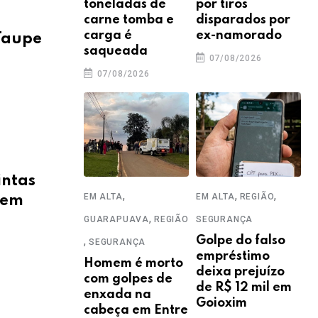
toneladas de
por tiros
carne tomba e
disparados por
carga é
ex-namorado
Taupe
saqueada
07/08/2026
07/08/2026
intas
,
,
,
EM ALTA
EM ALTA
REGIÃO
 em
,
GUARAPUAVA
REGIÃO
SEGURANÇA
,
Golpe do falso
SEGURANÇA
empréstimo
Homem é morto
deixa prejuízo
com golpes de
de R$ 12 mil em
enxada na
Goioxim
cabeça em Entre