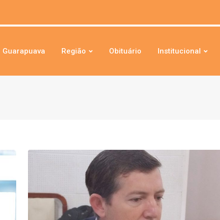
Guarapuava
Região
Obituário
Institucional