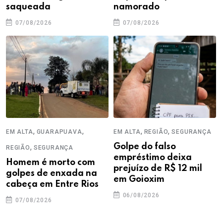
saqueada
namorado
07/08/2026
07/08/2026
,
,
,
,
EM ALTA
GUARAPUAVA
EM ALTA
REGIÃO
SEGURANÇA
,
Golpe do falso
REGIÃO
SEGURANÇA
empréstimo deixa
Homem é morto com
prejuízo de R$ 12 mil
golpes de enxada na
em Goioxim
cabeça em Entre Rios
06/08/2026
07/08/2026