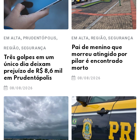
,
,
,
,
EM ALTA
PRUDENTÓPOLIS
EM ALTA
REGIÃO
SEGURANÇA
,
Pai de menino que
REGIÃO
SEGURANÇA
morreu atingido por
Três golpes em um
pilar é encontrado
único dia deixam
morto
prejuízo de R$ 8,6 mil
em Prudentópolis
08/08/2026
08/08/2026