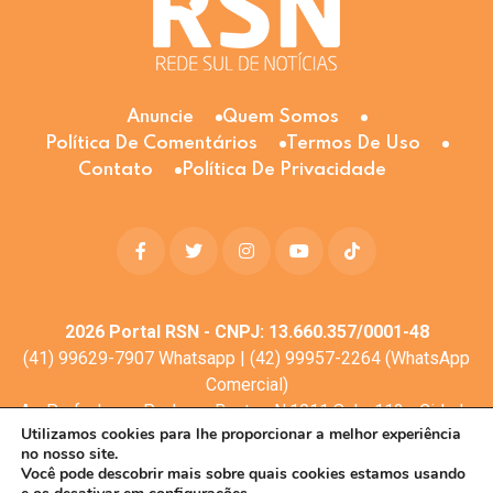
Anuncie
Quem Somos
Política De Comentários
Termos De Uso
Contato
Política De Privacidade
2026
Portal RSN - CNPJ: 13.660.357/0001-48
(41) 99629-7907 Whatsapp | (42) 99957-2264 (WhatsApp
Comercial)
Av. Profa. Laura Pacheco Bastos N:1011 Sala: 112 - Cidade
Utilizamos cookies para lhe proporcionar a melhor experiência
dos Lagos, Guarapuava - PR, 85053-525
no nosso site.
© Todos os direitos reservados
Você pode descobrir mais sobre quais cookies estamos usando