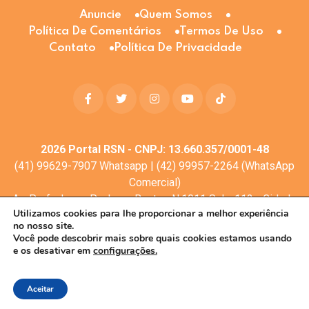
Anuncie
Quem Somos
Política De Comentários
Termos De Uso
Contato
Política De Privacidade
2026
Portal RSN - CNPJ: 13.660.357/0001-48
(41) 99629-7907 Whatsapp | (42) 99957-2264 (WhatsApp
Comercial)
Av. Profa. Laura Pacheco Bastos N:1011 Sala: 112 - Cidade
Utilizamos cookies para lhe proporcionar a melhor experiência
dos Lagos, Guarapuava - PR, 85053-525
no nosso site.
© Todos os direitos reservados
Você pode descobrir mais sobre quais cookies estamos usando
e os desativar em
configurações.
Desenvolvimento web:
Mova Digital
Aceitar