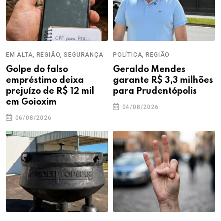
,
,
,
EM ALTA
REGIÃO
SEGURANÇA
POLÍTICA
REGIÃO
Golpe do falso
Geraldo Mendes
empréstimo deixa
garante R$ 3,3 milhões
prejuízo de R$ 12 mil
para Prudentópolis
em Goioxim
04/08/2026
06/08/2026