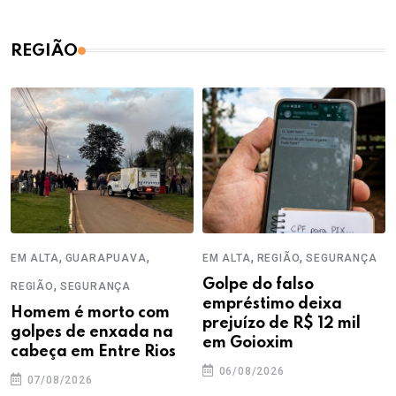
REGIÃO
,
,
,
,
EM ALTA
GUARAPUAVA
EM ALTA
REGIÃO
SEGURANÇA
,
Golpe do falso
REGIÃO
SEGURANÇA
empréstimo deixa
Homem é morto com
prejuízo de R$ 12 mil
golpes de enxada na
em Goioxim
cabeça em Entre Rios
06/08/2026
07/08/2026