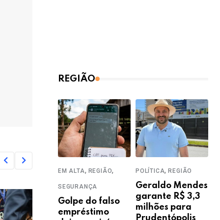
REGIÃO
,
,
,
EM ALTA
REGIÃO
POLÍTICA
REGIÃO
Geraldo Mendes
SEGURANÇA
garante R$ 3,3
Golpe do falso
milhões para
empréstimo
Prudentópolis