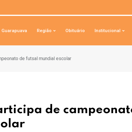
Guarapuava
Região
Obituário
Institucional
ampeonato de futsal mundial escolar
participa de campeonat
colar