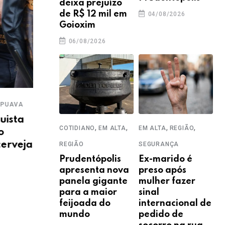
deixa prejuízo
de R$ 12 mil em
04/08/2026
Goioxim
06/08/2026
,
,
,
A
COTIDIANO
EM ALTA
GUARAPUAVA
COTI
a
PREVISÃO DO TEMPO
GUAR
,
,
,
,
COTIDIANO
EM ALTA
EM ALTA
REGIÃO
Guarapuava entra em
‘No
jas
REGIÃO
SEGURANÇA
alerta laranja para
tro
Prudentópolis
Ex-marido é
tempestade a partir desta
ven
apresenta nova
preso após
quinta (6)
gel
panela gigante
mulher fazer
05/08/2026
05
para a maior
sinal
feijoada do
internacional de
mundo
pedido de