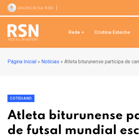
ANUNCIE NA RSN
Rede +
Cristina Esteche
Página Inicial
»
Notícias
»
Atleta biturunense participa de c
COTIDIANO
Atleta biturunense 
de futsal mundial es