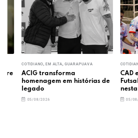
,
,
,
COTIDIANO
EM ALTA
GUARAPUAVA
COTIDIANO
ES
ACIG transforma
CAD enfre
homenagem em histórias de
Futsal pe
legado
nesta quar
05/08/2026
05/08/2026