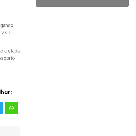
Jogando
rasil
me a etapa
esporto
lhar: