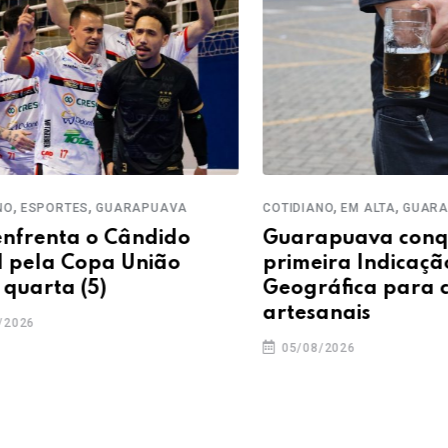
,
,
,
PORTES
GUARAPUAVA
COTIDIANO
EM ALTA
GUARAPUAV
nta o Cândido
Guarapuava conquist
la Copa União
primeira Indicação
ta (5)
Geográfica para cerve
artesanais
05/08/2026