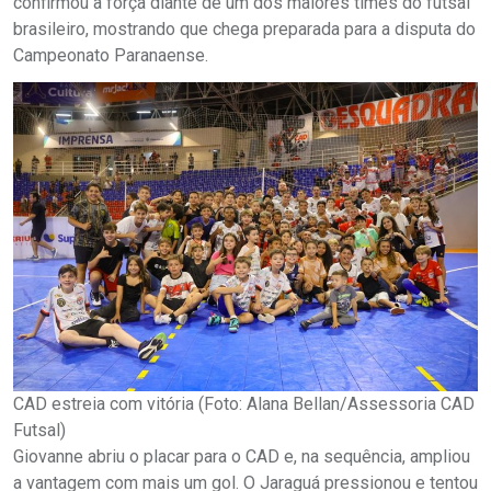
confirmou a força diante de um dos maiores times do futsal
brasileiro, mostrando que chega preparada para a disputa do
Campeonato Paranaense.
CAD estreia com vitória (Foto: Alana Bellan/Assessoria CAD
Futsal)
Giovanne abriu o placar para o CAD e, na sequência, ampliou
a vantagem com mais um gol. O Jaraguá pressionou e tentou