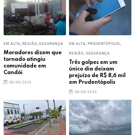
,
,
,
,
EM ALTA
REGIÃO
SEGURANÇA
EM ALTA
PRUDENTÓPOLIS
Moradores dizem que
,
REGIÃO
SEGURANÇA
tornado atingiu
Três golpes em um
comunidade em
único dia deixam
Candói
prejuízo de R$ 8,6 mil
em Prudentópolis
08/08/2026
08/08/2026