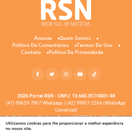
Anuncie
Quem Somos
Política De Comentários
Termos De Uso
Contato
Política De Privacidade
2026
Portal RSN - CNPJ: 13.660.357/0001-48
(41) 99629-7907 Whatsapp | (42) 99957-2264 (WhatsApp
Comercial)
Av. Profa. Laura Pacheco Bastos N:1011 Sala: 112 - Cidade
Utilizamos cookies para lhe proporcionar a melhor experiência
dos Lagos, Guarapuava - PR, 85053-525
no nosso site.
© Todos os direitos reservados