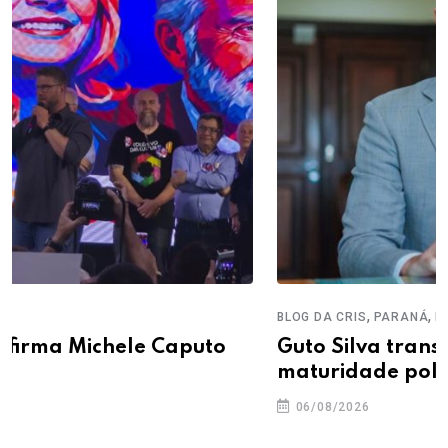
,
,
BLOG DA CRIS
PARANÁ
POLÍTICA
Guto Silva transforma frustração em
maturidade política
06/08/2026