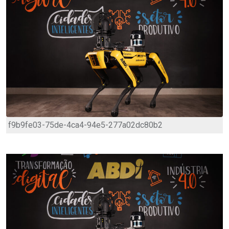
f9b9fe03-75de-4ca4-94e5-277a02dc80b2