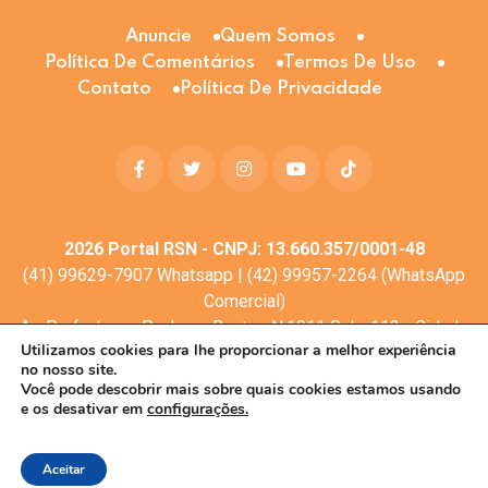
Anuncie
Quem Somos
Política De Comentários
Termos De Uso
Contato
Política De Privacidade
2026
Portal RSN - CNPJ: 13.660.357/0001-48
(41) 99629-7907 Whatsapp | (42) 99957-2264 (WhatsApp
Comercial)
Av. Profa. Laura Pacheco Bastos N:1011 Sala: 112 - Cidade
Utilizamos cookies para lhe proporcionar a melhor experiência
dos Lagos, Guarapuava - PR, 85053-525
no nosso site.
© Todos os direitos reservados
Você pode descobrir mais sobre quais cookies estamos usando
e os desativar em
configurações.
Desenvolvimento web:
Mova Digital
Aceitar