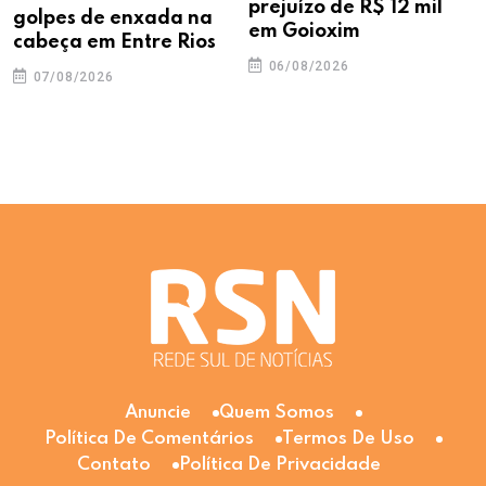
prejuízo de R$ 12 mil
golpes de enxada na
em Goioxim
cabeça em Entre Rios
06/08/2026
07/08/2026
Anuncie
Quem Somos
Política De Comentários
Termos De Uso
Contato
Política De Privacidade