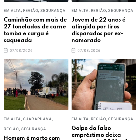
,
,
,
,
EM ALTA
REGIÃO
SEGURANÇA
EM ALTA
REGIÃO
SEGURANÇA
Caminhão com mais de
Jovem de 22 anos é
27 toneladas de carne
atingida por tiros
tomba e carga é
disparados por ex-
saqueada
namorado
07/08/2026
07/08/2026
,
,
,
,
EM ALTA
GUARAPUAVA
EM ALTA
REGIÃO
SEGURANÇA
,
Golpe do falso
REGIÃO
SEGURANÇA
empréstimo deixa
Homem é morto com