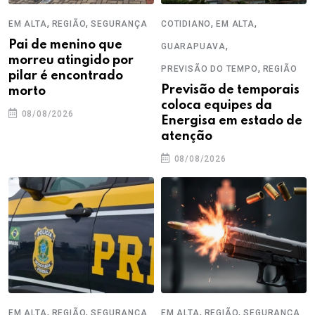
,
,
,
,
EM ALTA
REGIÃO
SEGURANÇA
COTIDIANO
EM ALTA
Pai de menino que
,
GUARAPUAVA
morreu atingido por
,
PREVISÃO DO TEMPO
REGIÃO
pilar é encontrado
Previsão de temporais
morto
coloca equipes da
08/08/2026
Energisa em estado de
atenção
08/08/2026
,
,
,
,
EM ALTA
REGIÃO
SEGURANÇA
EM ALTA
REGIÃO
SEGURANÇA