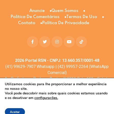
Anuncie
Quem Somos
Política De Comentários
Termos De Uso
Contato
Política De Privacidade
2026
Portal RSN - CNPJ: 13.660.357/0001-48
(41) 99629-7907 Whatsapp | (42) 99957-2264 (WhatsApp
Comercial)
Av. Profa. Laura Pacheco Bastos N:1011 Sala: 112 - Cidade
Utilizamos cookies para lhe proporcionar a melhor experiência
dos Lagos, Guarapuava - PR, 85053-525
no nosso site.
© Todos os direitos reservados
Você pode descobrir mais sobre quais cookies estamos usando
e os desativar em
configurações.
Desenvolvimento web:
Mova Digital
Aceitar