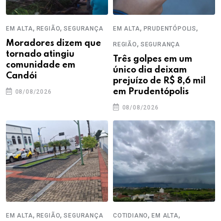
,
,
,
,
EM ALTA
REGIÃO
SEGURANÇA
EM ALTA
PRUDENTÓPOLIS
Moradores dizem que
,
REGIÃO
SEGURANÇA
tornado atingiu
Três golpes em um
comunidade em
único dia deixam
Candói
prejuízo de R$ 8,6 mil
em Prudentópolis
08/08/2026
08/08/2026
,
,
,
,
EM ALTA
REGIÃO
SEGURANÇA
COTIDIANO
EM ALTA