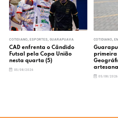
,
,
,
COTIDIANO
ESPORTES
GUARAPUAVA
COTIDIANO
EM 
CAD enfrenta o Cândido
Guarapua
Futsal pela Copa União
primeira 
nesta quarta (5)
Geográfic
artesanai
05/08/2026
05/08/2026