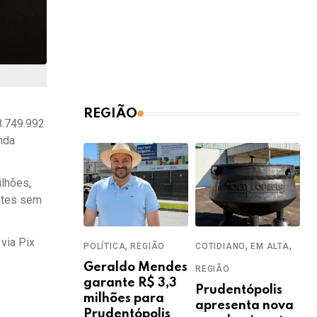
REGIÃO
 8.749.992
nda
ilhões,
intes sem
via Pix
,
,
,
POLÍTICA
REGIÃO
COTIDIANO
EM ALTA
Geraldo Mendes
REGIÃO
garante R$ 3,3
Prudentópolis
milhões para
apresenta nova
Prudentópolis