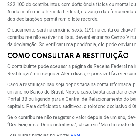
222.100 de contribuintes com deficiência física ou mental ou
Ainda conforme a Receita Federal, o avanço das ferramen
das declarações permitiram o lote recorde.
O pagamento será na próxima sexta (29), na conta ou chave 
contribuinte não estiver na lista, deverá entrar no Centro Vir
da declaração. Se verificar uma pendência, ele pode enviar u
COMO CONSULTAR A RESTITUIÇÃO
O contribuinte pode acessar a página da Receita Federal na 
Restituição” em seguida. Além disso, é possível fazer a cons
Caso a restituição não seja depositada na conta informada, p
um ano no Banco do Brasil. Nesse caso, basta agendar o cré
Portal BB ou ligando para a Central de Relacionamento do 
capitais. Para deficientes auditivos, o telefone exclusivo é
Se o contribuinte não resgatar o valor depois de um ano, de
“Declarações e Demonstrativos”, clicar em “Meu Imposto de R
Leia outras notícias no Portal
RSN
.