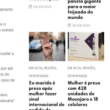
panela gigante
para a maior
04/08/2026
samento
feijoada do
mundo
Se o
04/08/2026
o extrato
sultar a
,
,
,
,
 por até
EM ALTA
REGIÃO
EM ALTA
REGIÃO
eio do
SEGURANÇA
SEGURANÇA
m caso de
Ex-marido é
Mulher é presa
preso após
com 428
mulher fazer
unidades de
 menu
sinal
Mounjaro e 18
ancária”.
internacional de
celulares