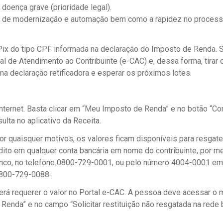
 doença grave (prioridade legal).
tas de modernização e automação bem como a rapidez no proces
Pix do tipo CPF informada na declaração do Imposto de Renda. 
tual de Atendimento ao Contribuinte (e-CAC) e, dessa forma, tirar 
ma declaração retificadora e esperar os próximos lotes.
internet. Basta clicar em “Meu Imposto de Renda” e no botão “Con
ulta no aplicativo da Receita.
or quaisquer motivos, os valores ficam disponíveis para resgate
dito em qualquer conta bancária em nome do contribuinte, por m
banco, no telefone 0800-729-0001, ou pelo número 4004-0001 e
 0800-729-0088.
verá requerer o valor no Portal e-CAC. A pessoa deve acessar o
enda” e no campo “Solicitar restituição não resgatada na rede b