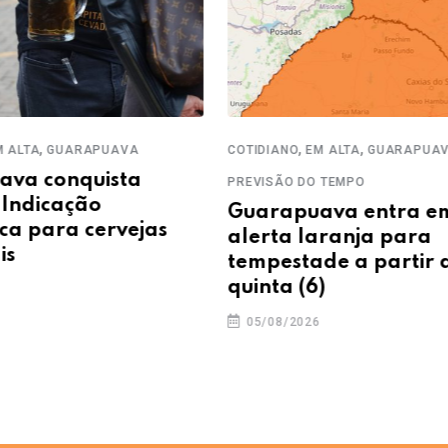
,
,
,
ALTA
GUARAPUAVA
COTIDIANO
EM ALTA
GUARAPUAV
va conquista
PREVISÃO DO TEMPO
Indicação
Guarapuava entra em
a para cervejas
alerta laranja para
s
tempestade a partir d
quinta (6)
05/08/2026