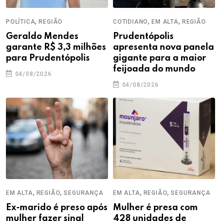
,
,
,
POLÍTICA
REGIÃO
COTIDIANO
EM ALTA
REGIÃO
Geraldo Mendes
Prudentópolis
garante R$ 3,3 milhões
apresenta nova panela
para Prudentópolis
gigante para a maior
feijoada do mundo
04/08/2026
04/08/2026
,
,
,
,
EM ALTA
REGIÃO
SEGURANÇA
EM ALTA
REGIÃO
SEGURANÇA
Ex-marido é preso após
Mulher é presa com
mulher fazer sinal
428 unidades de