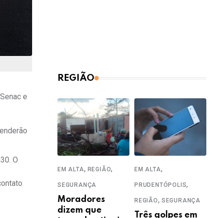
REGIÃO
 Senac e
renderão
h30. O
,
,
,
EM ALTA
REGIÃO
EM ALTA
contato
,
SEGURANÇA
PRUDENTÓPOLIS
Moradores
,
REGIÃO
SEGURANÇA
dizem que
Três golpes em