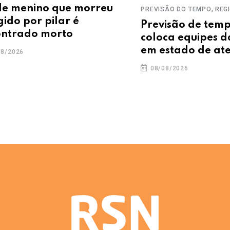
nino que morreu
,
PREVISÃO DO TEMPO
REGIÃO
or pilar é
Previsão de temporais
do morto
coloca equipes da Ene
em estado de atenção
08/08/2026