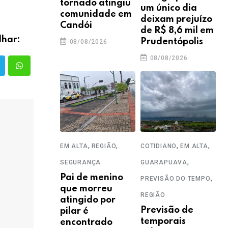
tornado atingiu
um único dia
comunidade em
deixam prejuízo
Candói
de R$ 8,6 mil em
lhar:
Prudentópolis
08/08/2026
08/08/2026
,
,
,
,
EM ALTA
REGIÃO
COTIDIANO
EM ALTA
,
SEGURANÇA
GUARAPUAVA
Pai de menino
,
PREVISÃO DO TEMPO
que morreu
REGIÃO
atingido por
Previsão de
pilar é
temporais
encontrado