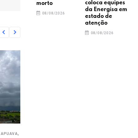
coloca equipes
morto
da Energisa em
08/08/2026
estado de
atenção
08/08/2026
,
,
,
A
EM ALTA
GUARAPUAVA
SEGURANÇA
COTI