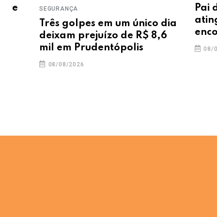
Pai de me
SEGURANÇA
atingido p
Três golpes em um único dia
encontra
deixam prejuízo de R$ 8,6
mil em Prudentópolis
08/08/2026
08/08/2026