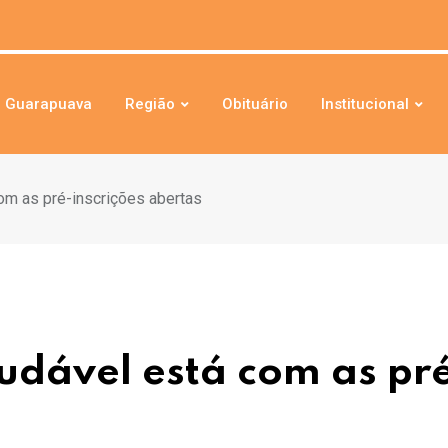
Guarapuava
Região
Obituário
Institucional
om as pré-inscrições abertas
udável está com as pr