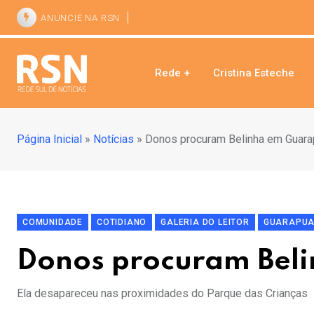
ANUNCIE NA RSN
Rede +
Cristina Esteche
Página Inicial
»
Notícias
»
Donos procuram Belinha em Guar
COMUNIDADE
COTIDIANO
GALERIA DO LEITOR
GUARAPU
Donos procuram Bel
Ela desapareceu nas proximidades do Parque das Crianças