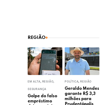
REGIÃO
,
,
,
EM ALTA
REGIÃO
POLÍTICA
REGIÃO
Geraldo Mendes
SEGURANÇA
garante R$ 3,3
Golpe do falso
milhões para
empréstimo
Prudentópolis