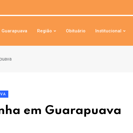
Guarapuava
Região
Obituário
Institucional
apuava
AVA
inha em Guarapuava