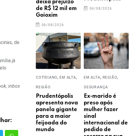
deixa prejuízo
de R$ 12 mil em
04/08/2026
Goioxim
06/08/2026
acinas, de
ília já
elo
,
,
,
,
COTIDIANO
EM ALTA
EM ALTA
REGIÃO
ook, inbox
REGIÃO
SEGURANÇA
Prudentópolis
Ex-marido é
apresenta nova
preso após
panela gigante
mulher fazer
para a maior
sinal
lhar:
feijoada do
internacional de
mundo
pedido de