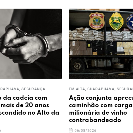
,
,
,
APUAVA
SEGURANÇA
EM ALTA
GUARAPUAVA
SEGURAN
da cadeia com
Ação conjunta apreen
ais de 20 anos
caminhão com carga
condido no Alto da
milionária de vinho
contrabandeado
06/08/2026