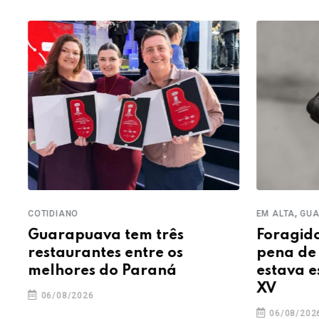
,
COTIDIANO
EM ALTA
GUAR
Guarapuava tem três
Foragido 
restaurantes entre os
pena de m
melhores do Paraná
estava es
XV
06/08/2026
06/08/2026