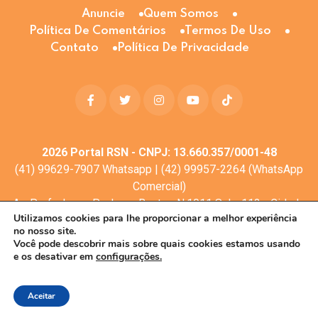
Anuncie
Quem Somos
Política De Comentários
Termos De Uso
Contato
Política De Privacidade
2026
Portal RSN - CNPJ: 13.660.357/0001-48
(41) 99629-7907 Whatsapp | (42) 99957-2264 (WhatsApp
Comercial)
Av. Profa. Laura Pacheco Bastos N:1011 Sala: 112 - Cidade
Utilizamos cookies para lhe proporcionar a melhor experiência
dos Lagos, Guarapuava - PR, 85053-525
no nosso site.
© Todos os direitos reservados
Você pode descobrir mais sobre quais cookies estamos usando
e os desativar em
configurações.
Desenvolvimento web:
Mova Digital
Aceitar