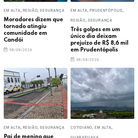
,
,
,
,
EM ALTA
REGIÃO
SEGURANÇA
EM ALTA
PRUDENTÓPOLIS
Moradores dizem que
,
REGIÃO
SEGURANÇA
tornado atingiu
Três golpes em um
comunidade em
único dia deixam
Candói
prejuízo de R$ 8,6 mil
em Prudentópolis
08/08/2026
08/08/2026
,
,
,
,
EM ALTA
REGIÃO
SEGURANÇA
COTIDIANO
EM ALTA
Pai de menino que
,
GUARAPUAVA