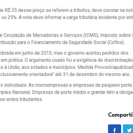
R$ 25 desse preço se referem a tributos, deve constar na nota
 ou 25%. A nota deve informar a carga tributária incidente por en
e Circulação de Mercadorias e Serviços (ICMS), Imposto sobre 
tribuição para o Financiamento da Seguridade Social (Cofins).
 cobrada em junho de 2013, mas o governo aceitou pedidos dos
em prática. O argumento usado foi a exigência de discriminaçã
es à União, aos estados e municípios. Medida Provisóriapublica
“exclusivamente orientadora” até 31 de dezembro do mesmo ano.
es individuais. As microempresas e empresas de pequeno port
mples Nacional. Empresas de porte médio e grande têm a obrig
or entes tributantes.
Comparti