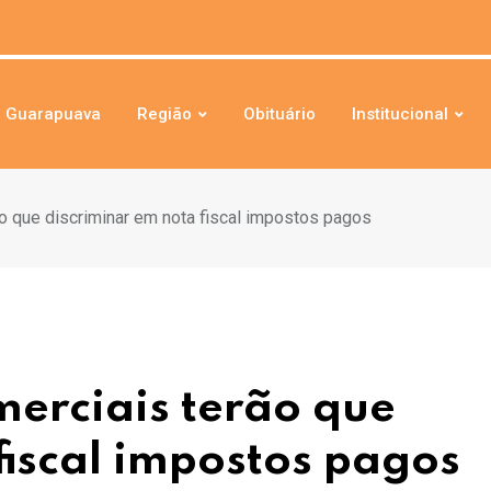
Guarapuava
Região
Obituário
Institucional
o que discriminar em nota fiscal impostos pagos
merciais terão que
fiscal impostos pagos