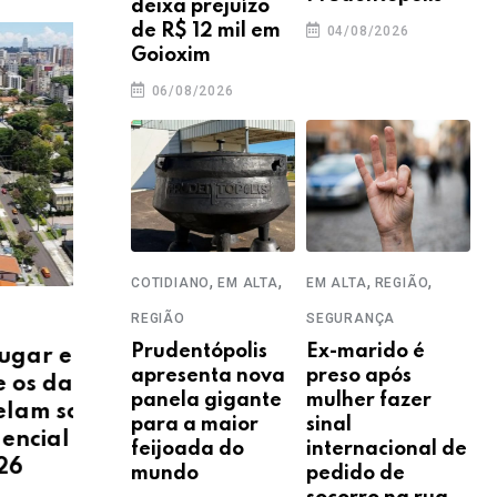
deixa prejuízo
de R$ 12 mil em
04/08/2026
Goioxim
06/08/2026
ECON
,
,
,
,
COTIDIANO
EM ALTA
EM ALTA
REGIÃO
Gru
,
,
REGIÃO
SEGURANÇA
COTIDIANO
ECONOMIA
EM ALTA
com
Prudentópolis
Ex-marido é
Festival de Cervejas de
Su
apresenta nova
preso após
os do
Inverno reforça a identidade
panela gigante
mulher fazer
09
re o
cervejeira de Guarapuava
para a maior
sinal
a
feijoada do
internacional de
11/07/2026
mundo
pedido de