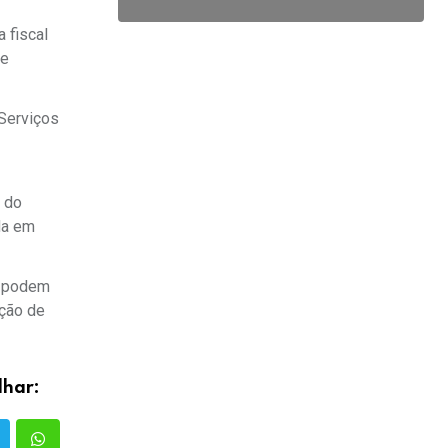
 fiscal
te
Serviços
o do
da em
e podem
ação de
lhar: