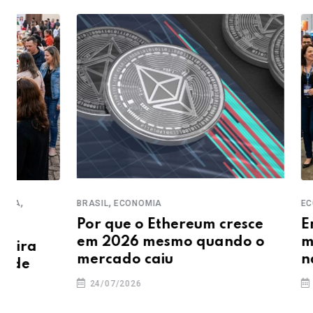
,
,
BRASIL
ECONOMIA
ECONOMIA
EM 
Por que o Ethereum cresce
Empresári
em 2026 mesmo quando o
mercados
mercado caiu
nacional 
24/07/2026
23/07/2026