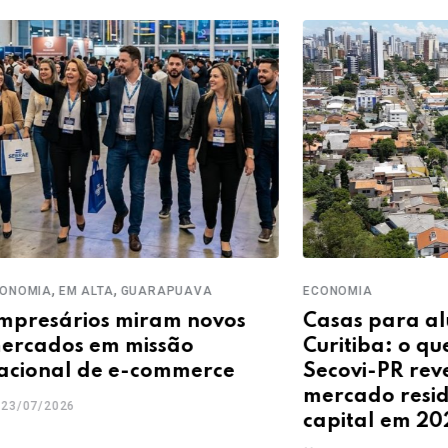
,
ALTA
GUARAPUAVA
ECONOMIA
os miram novos
Casas para alugar em
 em missão
Curitiba: o que os dad
de e-commerce
Secovi-PR revelam sob
mercado residencial d
capital em 2026