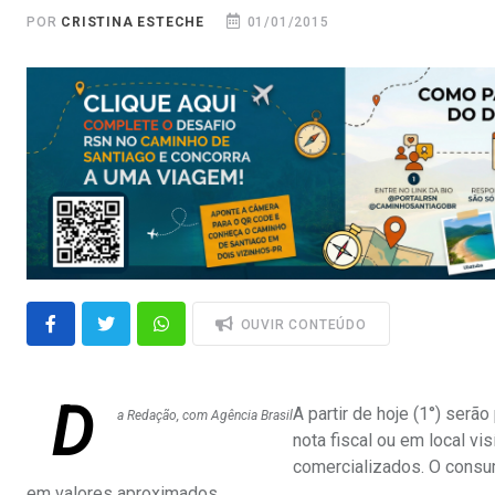
POR
CRISTINA ESTECHE
01/01/2015
OUVIR CONTEÚDO
D
A partir de hoje (1°) ser
a Redação, com Agência Brasil
nota fiscal ou em local v
comercializados. O consum
em valores aproximados.