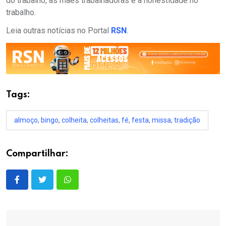
do trabalho, às mães trabalhadoras e à honestidade no
trabalho.
Leia outras notícias no Portal
RSN
.
Tags:
almoço
,
bingo
,
colheita
,
colheitas
,
fé
,
festa
,
missa
,
tradição
Compartilhar: