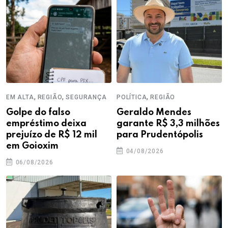
,
,
,
EM ALTA
REGIÃO
SEGURANÇA
POLÍTICA
REGIÃO
Golpe do falso
Geraldo Mendes
empréstimo deixa
garante R$ 3,3 milhões
prejuízo de R$ 12 mil
para Prudentópolis
em Goioxim
04/08/2026
06/08/2026