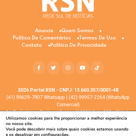
Anuncie
Quem Somos
Política De Comentários
Termos De Uso
Contato
Política De Privacidade
2026
Portal RSN - CNPJ: 13.660.357/0001-48
(41) 99629-7907 Whatsapp | (42) 99957-2264 (WhatsApp
Comercial)
Av. Profa. Laura Pacheco Bastos N:1011 Sala: 112 - Cidade
Utilizamos cookies para lhe proporcionar a melhor experiência
dos Lagos, Guarapuava - PR, 85053-525
no nosso site.
© Todos os direitos reservados
Você pode descobrir mais sobre quais cookies estamos usando
e os desativar em
configurações.