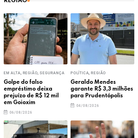
REGIÃO
,
,
,
EM ALTA
REGIÃO
SEGURANÇA
POLÍTICA
REGIÃO
Golpe do falso
Geraldo Mendes
empréstimo deixa
garante R$ 3,3 milhões
prejuízo de R$ 12 mil
para Prudentópolis
em Goioxim
04/08/2026
06/08/2026