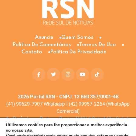
Anuncie
Quem Somos
Política De Comentários
Termos De Uso
Contato
Política De Privacidade
2026
Portal RSN - CNPJ: 13.660.357/0001-48
(41) 99629-7907 Whatsapp | (42) 99957-2264 (WhatsApp
Comercial)
Av. Profa. Laura Pacheco Bastos N:1011 Sala: 112 - Cidade
Utilizamos cookies para lhe proporcionar a melhor experiência
dos Lagos, Guarapuava - PR, 85053-525
no nosso site.
© Todos os direitos reservados
Você pode descobrir mais sobre quais cookies estamos usando