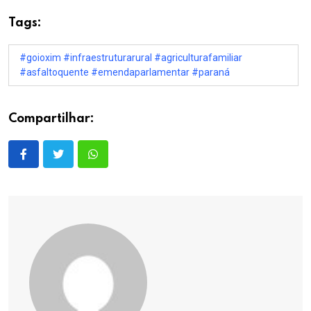
Tags:
#goioxim #infraestruturarural #agriculturafamiliar
#asfaltoquente #emendaparlamentar #paraná
Compartilhar: