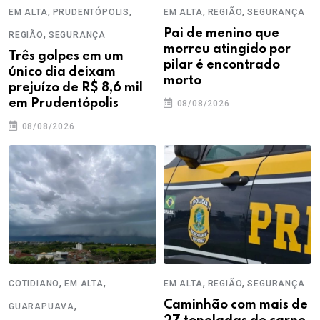
,
,
,
,
EM ALTA
PRUDENTÓPOLIS
EM ALTA
REGIÃO
SEGURANÇA
,
Pai de menino que
REGIÃO
SEGURANÇA
morreu atingido por
Três golpes em um
pilar é encontrado
único dia deixam
morto
prejuízo de R$ 8,6 mil
em Prudentópolis
08/08/2026
08/08/2026
,
,
,
,
COTIDIANO
EM ALTA
EM ALTA
REGIÃO
SEGURANÇA
,
Caminhão com mais de
GUARAPUAVA