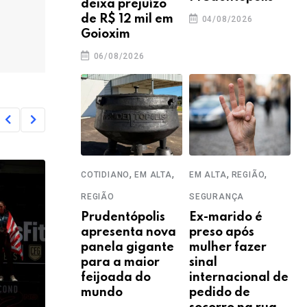
deixa prejuízo
de R$ 12 mil em
04/08/2026
Goioxim
06/08/2026
,
,
,
,
COTIDIANO
EM ALTA
EM ALTA
REGIÃO
REGIÃO
SEGURANÇA
Prudentópolis
Ex-marido é
apresenta nova
preso após
panela gigante
mulher fazer
para a maior
sinal
feijoada do
internacional de
mundo
pedido de