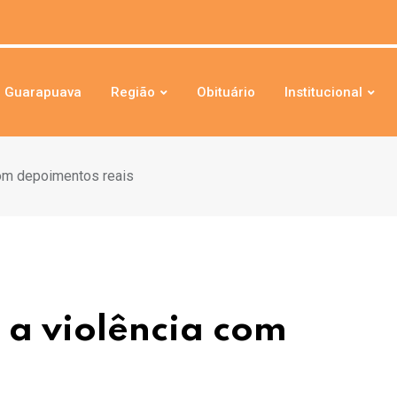
Guarapuava
Região
Obituário
Institucional
om depoimentos reais
a violência com