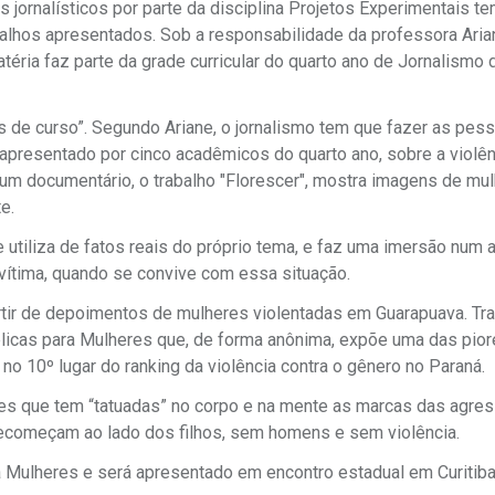
 jornalísticos por parte da disciplina Projetos Experimentais t
balhos apresentados. Sob a responsabilidade da professora Aria
éria faz parte da grade curricular do quarto ano de Jornalismo 
s de curso”. Segundo Ariane, o jornalismo tem que fazer as pes
 apresentado por cinco acadêmicos do quarto ano, sobre a violên
e um documentário, o trabalho "Florescer", mostra imagens de mu
e.
tiliza de fatos reais do próprio tema, e faz uma imersão num 
vítima, quando se convive com essa situação.
artir de depoimentos de mulheres violentadas em Guarapuava. Tr
blicas para Mulheres que, de forma anônima, expõe uma das pio
 10º lugar do ranking da violência contra o gênero no Paraná.
res que tem “tatuadas” no corpo e na mente as marcas das agre
recomeçam ao lado dos filhos, sem homens e sem violência.
ra Mulheres e será apresentado em encontro estadual em Curitiba