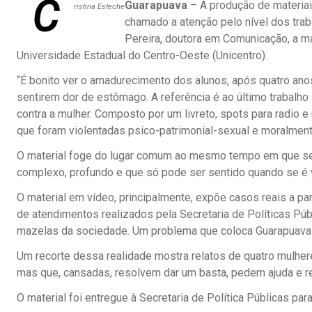
C
Guarapuava
– A produção de materiais
ristina Esteche
chamado a atenção pelo nível dos tra
Pereira, doutora em Comunicação, a mat
Universidade Estadual do Centro-Oeste (Unicentro).
“É bonito ver o amadurecimento dos alunos, após quatro ano
sentirem dor de estômago. A referência é ao último trabalho
contra a mulher. Composto por um livreto, spots para radio 
que foram violentadas psico-patrimonial-sexual e moralment
O material foge do lugar comum ao mesmo tempo em que se u
complexo, profundo e que só pode ser sentido quando se é 
O material em vídeo, principalmente, expõe casos reais a p
de atendimentos realizados pela Secretaria de Políticas Pú
mazelas da sociedade. Um problema que coloca Guarapuava no
Um recorte dessa realidade mostra relatos de quatro mulhe
mas que, cansadas, resolvem dar um basta, pedem ajuda e 
O material foi entregue à Secretaria de Política Públicas pa