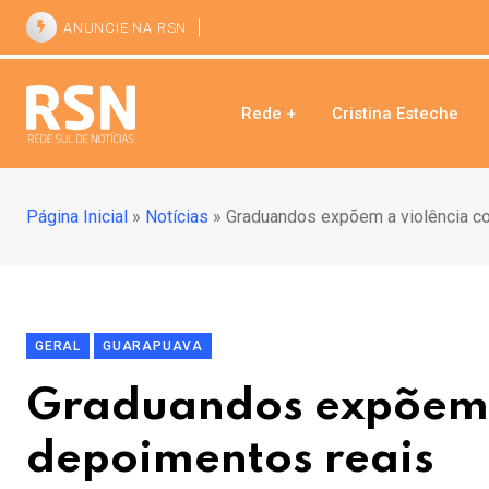
ANUNCIE NA RSN
Rede +
Cristina Esteche
Página Inicial
»
Notícias
»
Graduandos expõem a violência c
GERAL
GUARAPUAVA
Graduandos expõem 
depoimentos reais