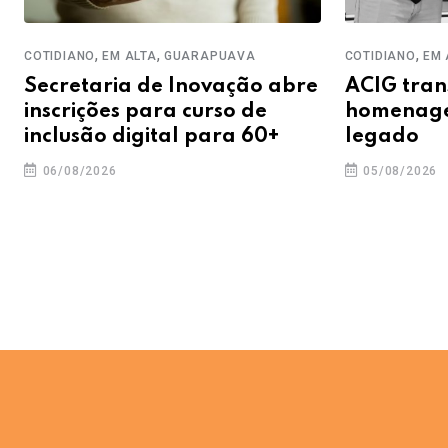
,
,
,
COTIDIANO
EM ALTA
GUARAPUAVA
COTIDIANO
EM 
Secretaria de Inovação abre
ACIG tra
inscrições para curso de
homenagem
inclusão digital para 60+
legado
06/08/2026
05/08/2026