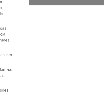
em
ne
da
soas
cia
lheres
assunto
atam-se
res
ssões,
.