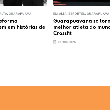
,
,
,
ALTA
GUARAPUAVA
EM ALTA
ESPORTES
GUARAPUAVA
nsforma
Guarapuavana se tor
 em histórias de
melhor atleta do mun
Crossfit
05/08/2026