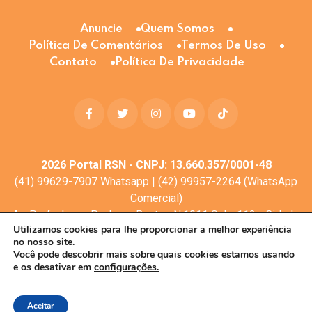
Anuncie
Quem Somos
Política De Comentários
Termos De Uso
Contato
Política De Privacidade
2026
Portal RSN - CNPJ: 13.660.357/0001-48
(41) 99629-7907 Whatsapp | (42) 99957-2264 (WhatsApp
Comercial)
Av. Profa. Laura Pacheco Bastos N:1011 Sala: 112 - Cidade
Utilizamos cookies para lhe proporcionar a melhor experiência
dos Lagos, Guarapuava - PR, 85053-525
no nosso site.
© Todos os direitos reservados
Você pode descobrir mais sobre quais cookies estamos usando
e os desativar em
configurações.
Desenvolvimento web:
Mova Digital
Aceitar