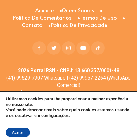
Anuncie
Quem Somos
Política De Comentários
Termos De Uso
Contato
Política De Privacidade
2026
Portal RSN - CNPJ: 13.660.357/0001-48
(41) 99629-7907 Whatsapp | (42) 99957-2264 (WhatsApp
Comercial)
Av. Profa. Laura Pacheco Bastos N:1011 Sala: 112 - Cidade
Utilizamos cookies para lhe proporcionar a melhor experiência
dos Lagos, Guarapuava - PR, 85053-525
no nosso site.
© Todos os direitos reservados
Você pode descobrir mais sobre quais cookies estamos usando
e os desativar em
configurações.
Desenvolvimento web:
Mova Digital
Aceitar