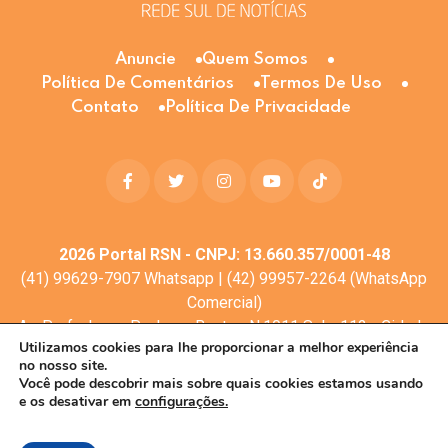
Anuncie
Quem Somos
Política De Comentários
Termos De Uso
Contato
Política De Privacidade
2026
Portal RSN - CNPJ: 13.660.357/0001-48
(41) 99629-7907 Whatsapp | (42) 99957-2264 (WhatsApp
Comercial)
Av. Profa. Laura Pacheco Bastos N:1011 Sala: 112 - Cidade
Utilizamos cookies para lhe proporcionar a melhor experiência
dos Lagos, Guarapuava - PR, 85053-525
no nosso site.
© Todos os direitos reservados
Você pode descobrir mais sobre quais cookies estamos usando
e os desativar em
configurações.
Desenvolvimento web:
Mova Digital