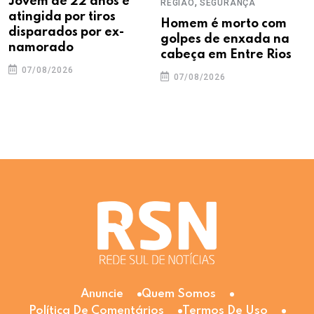
Jovem de 22 anos é
,
REGIÃO
SEGURANÇA
atingida por tiros
Homem é morto com
disparados por ex-
golpes de enxada na
namorado
cabeça em Entre Rios
07/08/2026
07/08/2026
Anuncie
Quem Somos
Política De Comentários
Termos De Uso