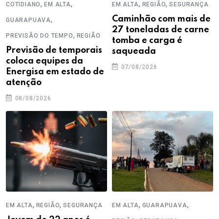
,
,
,
,
COTIDIANO
EM ALTA
EM ALTA
REGIÃO
SEGURANÇA
,
Caminhão com mais de
GUARAPUAVA
27 toneladas de carne
,
PREVISÃO DO TEMPO
REGIÃO
tomba e carga é
Previsão de temporais
saqueada
coloca equipes da
07/08/2026
Energisa em estado de
atenção
08/08/2026
,
,
,
,
EM ALTA
REGIÃO
SEGURANÇA
EM ALTA
GUARAPUAVA