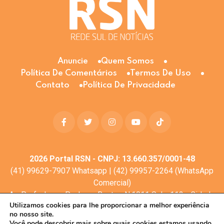
Anuncie
Quem Somos
Política De Comentários
Termos De Uso
Contato
Política De Privacidade
2026
Portal RSN - CNPJ: 13.660.357/0001-48
(41) 99629-7907 Whatsapp | (42) 99957-2264 (WhatsApp
Comercial)
Av. Profa. Laura Pacheco Bastos N:1011 Sala: 112 - Cidade
Utilizamos cookies para lhe proporcionar a melhor experiência
dos Lagos, Guarapuava - PR, 85053-525
no nosso site.
© Todos os direitos reservados
Você pode descobrir mais sobre quais cookies estamos usando