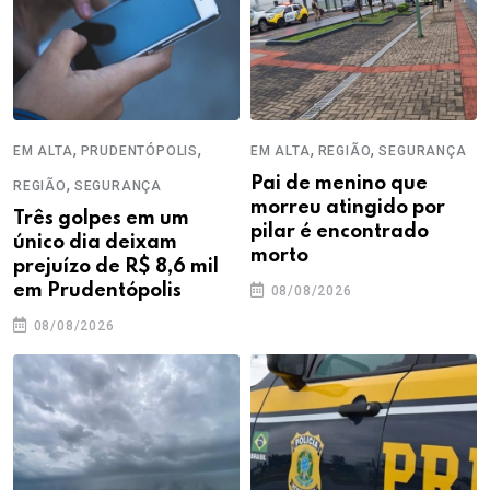
,
,
,
,
EM ALTA
PRUDENTÓPOLIS
EM ALTA
REGIÃO
SEGURANÇA
,
Pai de menino que
REGIÃO
SEGURANÇA
morreu atingido por
Três golpes em um
pilar é encontrado
único dia deixam
morto
prejuízo de R$ 8,6 mil
em Prudentópolis
08/08/2026
08/08/2026