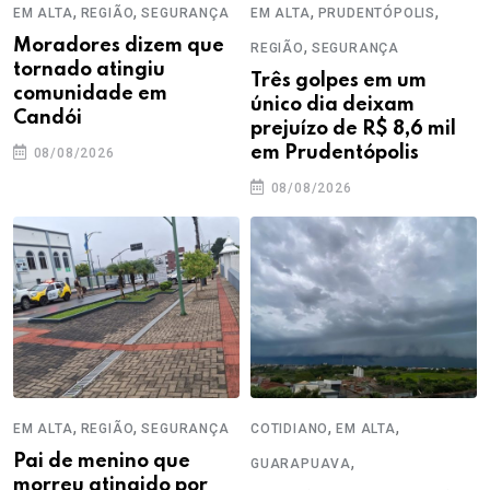
,
,
,
,
EM ALTA
REGIÃO
SEGURANÇA
EM ALTA
PRUDENTÓPOLIS
Moradores dizem que
,
REGIÃO
SEGURANÇA
tornado atingiu
Três golpes em um
comunidade em
único dia deixam
Candói
prejuízo de R$ 8,6 mil
em Prudentópolis
08/08/2026
08/08/2026
,
,
,
,
EM ALTA
REGIÃO
SEGURANÇA
COTIDIANO
EM ALTA
Pai de menino que
,
GUARAPUAVA
morreu atingido por