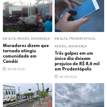
,
,
,
,
EM ALTA
REGIÃO
SEGURANÇA
EM ALTA
PRUDENTÓPOLIS
Moradores dizem que
,
REGIÃO
SEGURANÇA
tornado atingiu
Três golpes em um
comunidade em
único dia deixam
Candói
prejuízo de R$ 8,6 mil
em Prudentópolis
08/08/2026
08/08/2026