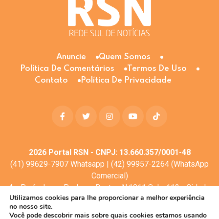
Anuncie
Quem Somos
Política De Comentários
Termos De Uso
Contato
Política De Privacidade
2026
Portal RSN - CNPJ: 13.660.357/0001-48
(41) 99629-7907 Whatsapp | (42) 99957-2264 (WhatsApp
Comercial)
Av. Profa. Laura Pacheco Bastos N:1011 Sala: 112 - Cidade
Utilizamos cookies para lhe proporcionar a melhor experiência
dos Lagos, Guarapuava - PR, 85053-525
no nosso site.
© Todos os direitos reservados
Você pode descobrir mais sobre quais cookies estamos usando