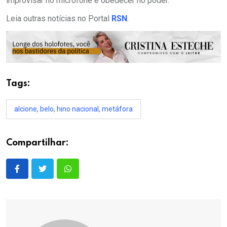
improvisar no microfone e obedecer no poder.
Leia outras notícias no Portal
RSN
.
Tags:
alcione
,
belo
,
hino nacional
,
metáfora
Compartilhar: