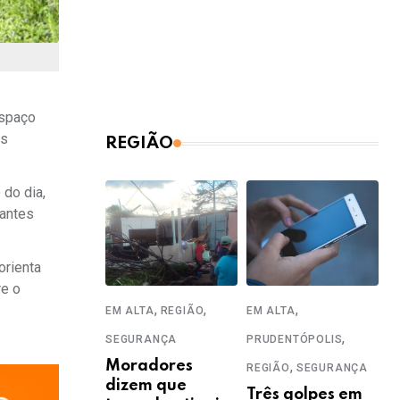
espaço
os
REGIÃO
 do dia,
tantes
orienta
re o
,
,
,
EM ALTA
REGIÃO
EM ALTA
,
SEGURANÇA
PRUDENTÓPOLIS
Moradores
,
REGIÃO
SEGURANÇA
dizem que
Três golpes em