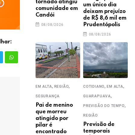
tornado atingiu
um único dia
comunidade em
deixam prejuízo
Candói
de R$ 8,6 mil em
Prudentópolis
08/08/2026
08/08/2026
lhar:
,
,
,
,
EM ALTA
REGIÃO
COTIDIANO
EM ALTA
,
SEGURANÇA
GUARAPUAVA
Pai de menino
,
PREVISÃO DO TEMPO
que morreu
REGIÃO
atingido por
Previsão de
pilar é
temporais
encontrado