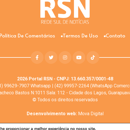
Política De Comentários
Termos De Uso
Contato
2026
Portal RSN - CNPJ: 13.660.357/0001-48
1) 99629-7907 Whatsapp | (42) 99957-2264 (WhatsApp Comerci
Pacheco Bastos N:1011 Sala: 112 - Cidade dos Lagos, Guarapua
© Todos os direitos reservados
Desenvolvimento web:
Mova Digital
lhe proporcionar a melhor experiência no nosso site.