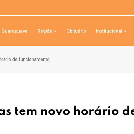
Guarapuava
Região
Obituário
Institucional
orário de funcionamento
as tem novo horário d