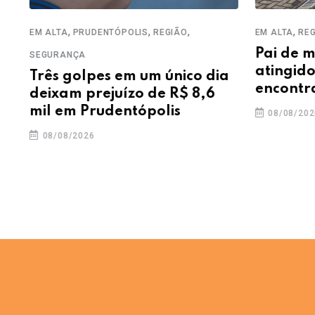
,
,
,
,
EM ALTA
PRUDENTÓPOLIS
REGIÃO
EM ALTA
REGIÃ
Pai de me
SEGURANÇA
atingido p
Três golpes em um único dia
encontra
deixam prejuízo de R$ 8,6
mil em Prudentópolis
08/08/2026
08/08/2026