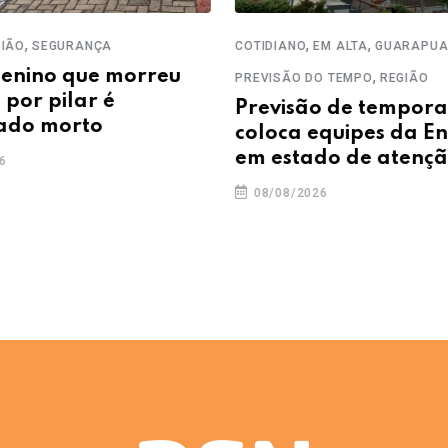
,
,
,
O
SEGURANÇA
COTIDIANO
EM ALTA
GUARAPUAV
nino que morreu
,
PREVISÃO DO TEMPO
REGIÃO
or pilar é
Previsão de temporais
do morto
coloca equipes da Ene
em estado de atenção
08/08/2026