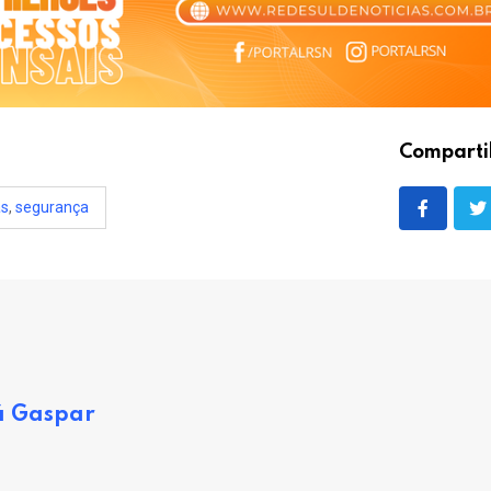
Comparti
as
,
segurança
á Gaspar