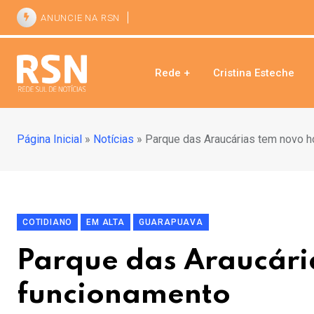
ANUNCIE NA RSN
Rede +
Cristina Esteche
Página Inicial
»
Notícias
»
Parque das Araucárias tem novo h
COTIDIANO
EM ALTA
GUARAPUAVA
Parque das Araucári
funcionamento