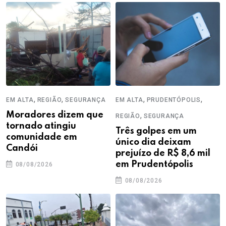
,
,
,
,
EM ALTA
REGIÃO
SEGURANÇA
EM ALTA
PRUDENTÓPOLIS
Moradores dizem que
,
REGIÃO
SEGURANÇA
tornado atingiu
Três golpes em um
comunidade em
único dia deixam
Candói
prejuízo de R$ 8,6 mil
em Prudentópolis
08/08/2026
08/08/2026