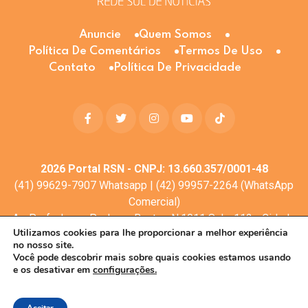
Anuncie
Quem Somos
Política De Comentários
Termos De Uso
Contato
Política De Privacidade
2026
Portal RSN - CNPJ: 13.660.357/0001-48
(41) 99629-7907 Whatsapp | (42) 99957-2264 (WhatsApp
Comercial)
Av. Profa. Laura Pacheco Bastos N:1011 Sala: 112 - Cidade
Utilizamos cookies para lhe proporcionar a melhor experiência
dos Lagos, Guarapuava - PR, 85053-525
no nosso site.
© Todos os direitos reservados
Você pode descobrir mais sobre quais cookies estamos usando
e os desativar em
configurações.
Desenvolvimento web:
Mova Digital