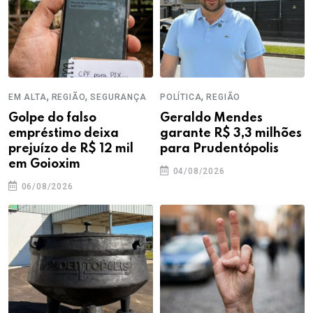
,
,
,
EM ALTA
REGIÃO
SEGURANÇA
POLÍTICA
REGIÃO
Golpe do falso
Geraldo Mendes
empréstimo deixa
garante R$ 3,3 milhões
prejuízo de R$ 12 mil
para Prudentópolis
em Goioxim
04/08/2026
06/08/2026