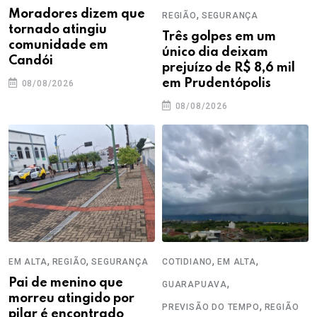
Moradores dizem que
,
REGIÃO
SEGURANÇA
tornado atingiu
Três golpes em um
comunidade em
único dia deixam
Candói
prejuízo de R$ 8,6 mil
em Prudentópolis
08/08/2026
08/08/2026
,
,
,
,
EM ALTA
REGIÃO
SEGURANÇA
COTIDIANO
EM ALTA
Pai de menino que
,
GUARAPUAVA
morreu atingido por
,
PREVISÃO DO TEMPO
REGIÃO
pilar é encontrado