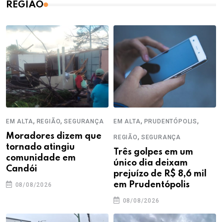
REGIÃO
,
,
,
,
EM ALTA
REGIÃO
SEGURANÇA
EM ALTA
PRUDENTÓPOLIS
Moradores dizem que
,
REGIÃO
SEGURANÇA
tornado atingiu
Três golpes em um
comunidade em
único dia deixam
Candói
prejuízo de R$ 8,6 mil
em Prudentópolis
08/08/2026
08/08/2026