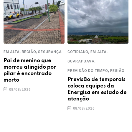
,
,
,
,
EM ALTA
REGIÃO
SEGURANÇA
COTIDIANO
EM ALTA
Pai de menino que
,
GUARAPUAVA
morreu atingido por
,
PREVISÃO DO TEMPO
REGIÃO
pilar é encontrado
Previsão de temporais
morto
coloca equipes da
08/08/2026
Energisa em estado de
atenção
08/08/2026