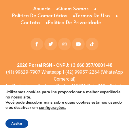
Anuncie
Quem Somos
Política De Comentários
Termos De Uso
Contato
Política De Privacidade
2026
Portal RSN - CNPJ: 13.660.357/0001-48
(41) 99629-7907 Whatsapp | (42) 99957-2264 (WhatsApp
Comercial)
Av. Profa. Laura Pacheco Bastos N:1011 Sala: 112 - Cidade
Utilizamos cookies para lhe proporcionar a melhor experiência
dos Lagos, Guarapuava - PR, 85053-525
no nosso site.
© Todos os direitos reservados
Você pode descobrir mais sobre quais cookies estamos usando
e os desativar em
configurações.
Desenvolvimento web:
Mova Digital
Aceitar