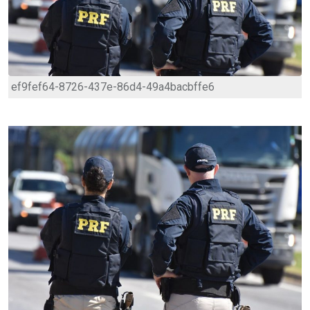
ef9fef64-8726-437e-86d4-49a4bacbffe6