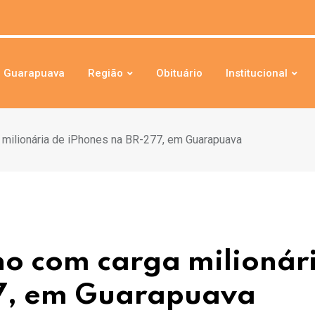
Guarapuava
Região
Obituário
Institucional
 milionária de iPhones na BR-277, em Guarapuava
ho com carga milionár
77, em Guarapuava