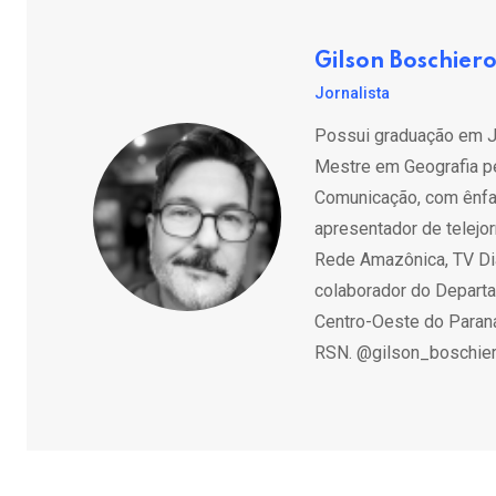
Gilson Boschier
Jornalista
Possui graduação em Jo
Mestre em Geografia pe
Comunicação, com ênfase
apresentador de telejo
Rede Amazônica, TV Diá
colaborador do Departa
Centro-Oeste do Paraná
RSN. @gilson_boschie