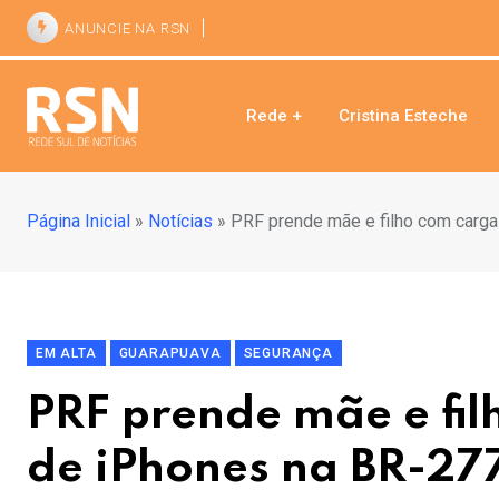
ANUNCIE NA RSN
Rede +
Cristina Esteche
Página Inicial
»
Notícias
»
PRF prende mãe e filho com carga
EM ALTA
GUARAPUAVA
SEGURANÇA
PRF prende mãe e fil
de iPhones na BR-2