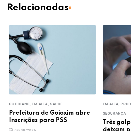
Relacionadas
,
,
,
COTIDIANO
EM ALTA
SAÚDE
EM ALTA
PRUDE
Prefeitura de Goioxim abre
SEGURANÇA
Inscrições para PSS
Três golp
deixam pr
08/08/2026