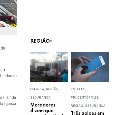
REGIÃO
 de
s
ram
rofundaram
,
,
,
EM ALTA
REGIÃO
EM ALTA
,
os, ainda
SEGURANÇA
PRUDENTÓPOLIS
do Iguaçu
Moradores
,
REGIÃO
SEGURANÇA
dizem que
Três golpes em