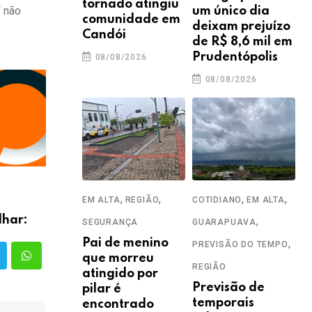
tornado atingiu
F não
um único dia
comunidade em
deixam prejuízo
Candói
de R$ 8,6 mil em
Prudentópolis
08/08/2026
08/08/2026
,
,
,
,
EM ALTA
REGIÃO
COTIDIANO
EM ALTA
lhar:
,
SEGURANÇA
GUARAPUAVA
Pai de menino
,
PREVISÃO DO TEMPO
que morreu
REGIÃO
atingido por
Previsão de
pilar é
temporais
encontrado