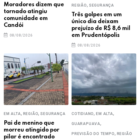
Moradores dizem que
,
REGIÃO
SEGURANÇA
tornado atingiu
Três golpes em um
comunidade em
único dia deixam
Candói
prejuízo de R$ 8,6 mil
em Prudentópolis
08/08/2026
08/08/2026
,
,
,
,
EM ALTA
REGIÃO
SEGURANÇA
COTIDIANO
EM ALTA
Pai de menino que
,
GUARAPUAVA
morreu atingido por
,
PREVISÃO DO TEMPO
REGIÃO
pilar é encontrado