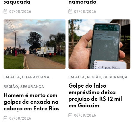
saqueada
namorado
07/08/2026
07/08/2026
,
,
,
,
EM ALTA
GUARAPUAVA
EM ALTA
REGIÃO
SEGURANÇA
,
Golpe do falso
REGIÃO
SEGURANÇA
empréstimo deixa
Homem é morto com
prejuízo de R$ 12 mil
golpes de enxada na
em Goioxim
cabeça em Entre Rios
06/08/2026
07/08/2026