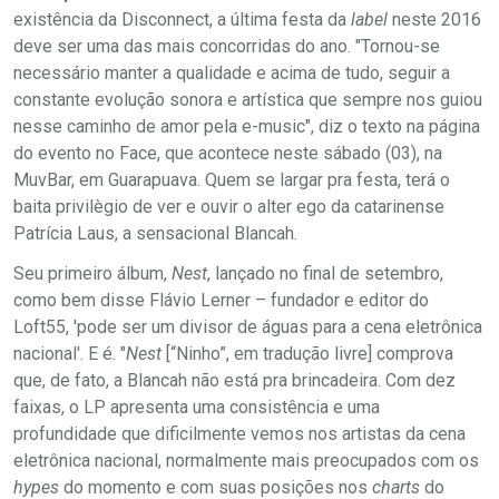
existência da Disconnect, a última festa da
label
neste 2016
deve ser uma das mais concorridas do ano. "Tornou-se
necessário manter a qualidade e acima de tudo, seguir a
constante evolução sonora e artística que sempre nos guiou
nesse caminho de amor pela e-music", diz o texto na página
do evento no Face, que acontece neste sábado (03), na
MuvBar, em Guarapuava. Quem se largar pra festa, terá o
baita privilègio de ver e ouvir o alter ego da catarinense
Patrícia Laus, a sensacional Blancah.
Seu primeiro álbum,
Nest
, lançado no final de setembro,
como bem disse Flávio Lerner – fundador e editor do
Loft55, 'pode ser um divisor de águas para a cena eletrônica
nacional'. E é. "
Nest
[“Ninho”, em tradução livre] comprova
que, de fato, a Blancah não está pra brincadeira. Com dez
faixas, o LP apresenta uma consistência e uma
profundidade que dificilmente vemos nos artistas da cena
eletrônica nacional, normalmente mais preocupados com os
hypes
do momento e com suas posições nos
charts
do