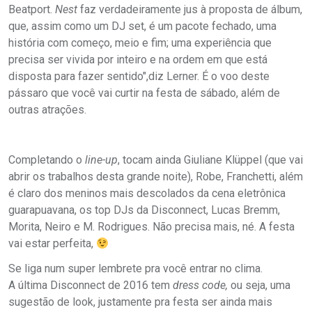
Beatport.
Nest
faz verdadeiramente jus à proposta de álbum,
que, assim como um DJ set, é um pacote fechado, uma
história com começo, meio e fim; uma experiência que
precisa ser vivida por inteiro e na ordem em que está
disposta para fazer sentido",diz Lerner. É o voo deste
pássaro que você vai curtir na festa de sábado, além de
outras atrações.
Completando o
line-up
, tocam ainda Giuliane Klüppel (que vai
abrir os trabalhos desta grande noite), Robe, Franchetti, além
é claro dos meninos mais descolados da cena eletrônica
guarapuavana, os top DJs da Disconnect, Lucas Bremm,
Morita, Neiro e M. Rodrigues. Não precisa mais, né. A festa
vai estar perfeita,
Se liga num super lembrete pra você entrar no clima.
A última Disconnect de 2016 tem
dress code,
ou seja, uma
sugestão de look, justamente pra festa ser ainda mais